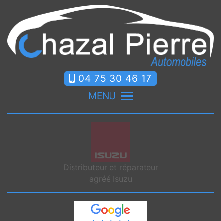
04 75 30 46 17
MENU
Distributeur et réparateur
agréé Isuzu